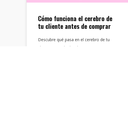
Cómo funciona el cerebro de
tu cliente antes de comprar
Descubre qué pasa en el cerebro de tu
cliente antes de decidir una compra y
cómo usar esa información para…
Cerebro Digital
Comunicación Persuasiva
,
Creatividad
,
Publicidad
18