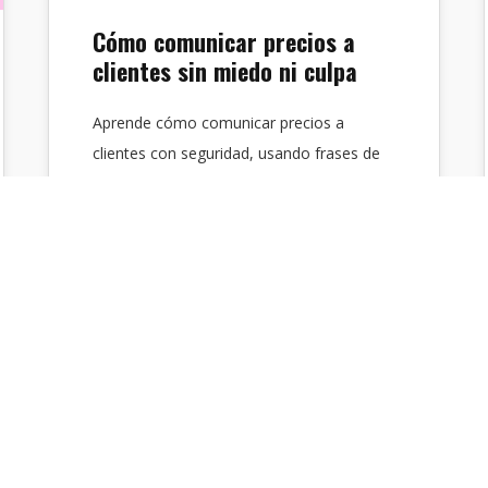
Cómo comunicar precios a
clientes sin miedo ni culpa
Aprende cómo comunicar precios a
clientes con seguridad, usando frases de
alto impacto y estrategias que revalorizan
tu oferta sin…
Cerebro Digital
Comunicación Persuasiva
,
Creatividad
,
Publicidad
11