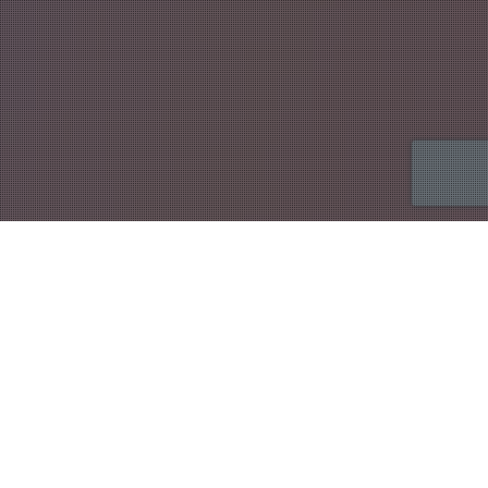
Contenido Para Redes Sociales
,
Psicología Del Consumidor
,
Publicidad
20
JUL 2025